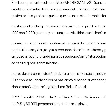
En el cumplimiento del mandato «AMORE SANITAS» (sanar con 
científicos y, sobre todo, un gran amor al prójimo que dier
profesionales y todos aquellos que de una u otra forma hicier
Sin dudas el hecho que resume esas vivencias que Dios ha rega
1999 con 2.400 gramos y con una gran vitalidad que la hacía
El cuadro no podía ser más dramático, se le diagnosticó tra
papás Rosana y Sergio, y la preocupación de los médicos y pe
empezó a rezar pidiendo para su recuperación la intercesión
de esa religiosa sobre la bebé.
Luego de una convulsión inicial, Lara normalizó sus signos v
Lisa con la anuencia de los papás elevó el hecho al Vaticano y
Mantovanni, por el milagro de Lara Belén Pascal.
El 27 de abril de 2003, en la Plaza San Pedro del Vaticano en
H.I.R.S. y 60.000 personas presentes en la plaza.