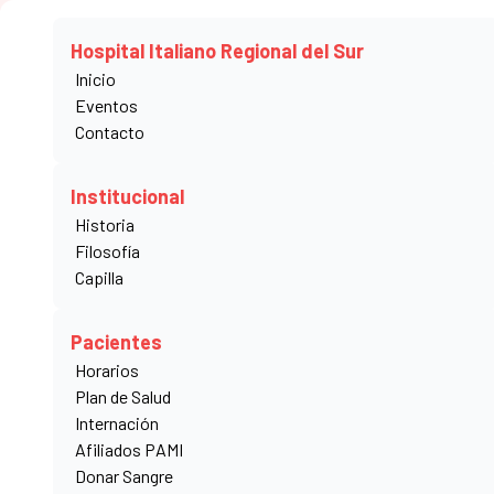
Hospital Italiano Regional del Sur
Inicio
Eventos
Contacto
Capilla
Institucional
Historia
La Capilla del Hospital Italiano Regional del Sur s
Filosofía
Capilla
Familia. Hospital Italiano Regional del Sur.
Pacientes
Horarios
Plan de Salud
Internación
La Capilla del Hospital Italiano Regional del Sur se encuentra
Afiliados PAMI
Pequeñas Hermanas de la Sagrada Fa
Donar Sangre