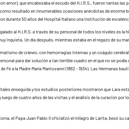
amor), que encabezaba el escudo del H.I.R.S., fueron tantas las pe
on como resultado en innumerables ocasiones anécdotas de enorme ben
on durante 50 años del Hospital Italiano una institución de excelenci
lado al H.I.R.S. a través de su personal de todos los niveles es la h
 muy inquieta. Un día después, mientras estaba en el regazo de su m
umatismo de cráneo, con hemorragias internas y un coágulo cerebral,
rsonal para dar solución a tan terrible cuadro en el que no se podía
 de Fe a la Madre María Mantovanni (1862 - 1934). Las Hermanas baut
itales enseguida y los estudios posteriores mostraron que Lara esta
 luego de cuatro años de las visitas y el análisis de la curación por 
 Roma, el Papa Juan Pablo II oficializó el milagro de Larita, besó su 