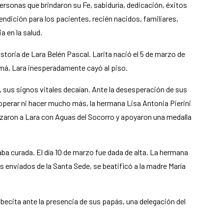
rsonas que brindaron su Fe, sabiduría, dedicación, éxitos
dición para los pacientes, recién nacidos, familiares,
a en la salud.
istoria de Lara Belén Pascal. Larita nació el 5 de marzo de
amá, Lara inesperadamente cayó al piso.
 sus signos vitales decaían. Ante la desesperación de sus
 operar ni hacer mucho más, la hermana Lisa Antonia Pierini
izaron a Lara con Aguas del Socorro y apoyaron una medalla
ba curada. El día 10 de marzo fue dada de alta. La hermana
los enviados de la Santa Sede, se beatificó a la madre María
cabecita ante la presencia de sus papás, una delegación del