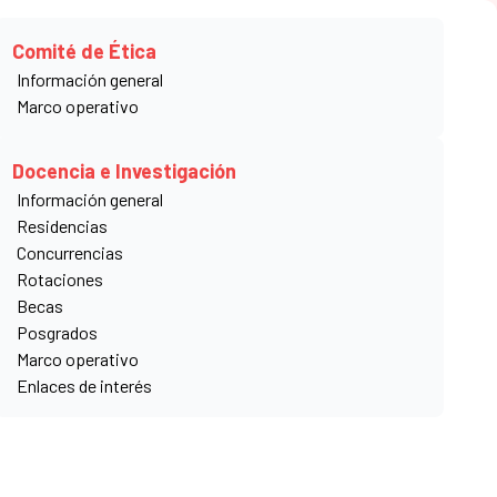
LÍNEAS ROTATIVAS
ACCESO
Comité de Ética
(0291) 458-3100
WEB
MAIL
Información general
Marco operativo
Docencia e Investigación
Información general
Residencias
ño, guiada por las Pequeñas Hermanas de la Sagrada
Concurrencias
Rotaciones
Becas
Posgrados
Marco operativo
Enlaces de interés
queñas Hermanas de la Sagrada Familia.