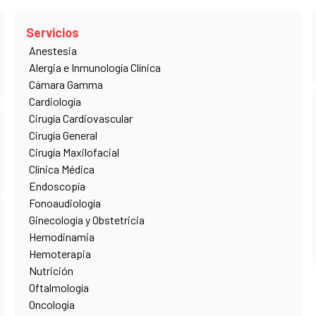
Servicios
Anestesia
Alergia e Inmunología Clínica
Cámara Gamma
Cardiología
Cirugía Cardiovascular
Cirugía General
Cirugía Maxilofacial
e encuentra abierta las 24 horas del día los 365 días del a
Clínica Médica
Endoscopía
Fonoaudiología
Ginecología y Obstetricia
Hemodinamia
Hemoterapia
Nutrición
 abierta las 24 horas del día los 365 días del año, guiada por las Pe
Oftalmología
milia
Oncología