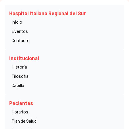
LÍNEAS ROTATIVAS:
(0291) 458-3100
Hospital Italiano Regional del Sur
Inicio
Eventos
Contacto
Urología
Institucional
Historia
Filosofía
Urología
Capilla
Pacientes
Horarios
Integrantes del servicio
Plan de Salud