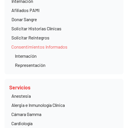
Internación
Miembro
Afiliados PAMI
Jefe de Servicio
Dr. Fredy Romanelli
Donar Sangre
Solicitar Historias Clínicas
Dr. Emiliano Petón
Solicitar Reintegros
Equipo
Dr. Francisco Álvarez Fourcade
Consentimientos Informados
Dr. Guillermo Garde
Internación
Representación
Servicios
Seguinos
Anestesia
Alergia e Inmunología Clínica
Seguinos y encontrá toda nuestra
Cámara Gamma
información en tus redes sociales favoritas.
Cardiología